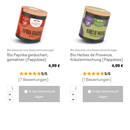
Bio Gewürze und Gewürzmischungen
Bio Gewürze und Gewürzmischungen
Bio Paprika geräuchert,
Bio Herbes de Provence,
gemahlen (Pappdose)
Kräutermischung (Pappdose)
4,99 €
4,99 €
★★★★★
★★★★★
★★★★★
★★★★★
5/5
5/5
(7 Bewertungen)
(1 Bewertungen)
In den Warenkorb
In den Warenkorb
legen
legen