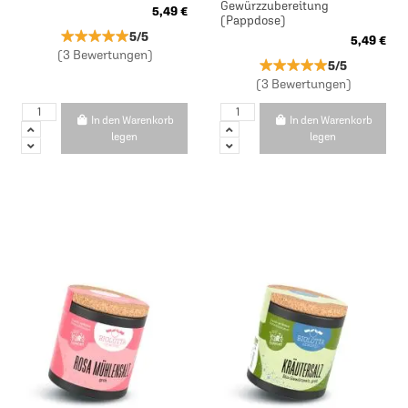
Gewürzzubereitung
5,49 €
(Pappdose)
★★★★★
★★★★★
5/5
5,49 €
(3 Bewertungen)
★★★★★
★★★★★
5/5
(3 Bewertungen)
In den Warenkorb
In den Warenkorb
legen
legen