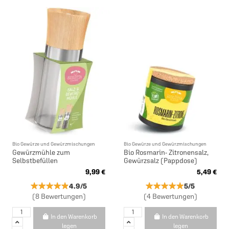
Bio Gewürze und Gewürzmischungen
Bio Gewürze und Gewürzmischungen
Gewürzmühle zum
Bio Rosmarin- Zitronensalz,
Selbstbefüllen
Gewürzsalz (Pappdose)
9,99 €
5,49 €
★★★★★
★★★★★
★★★★★
★★★★★
4.9/5
5/5
(8 Bewertungen)
(4 Bewertungen)
In den Warenkorb
In den Warenkorb
legen
legen