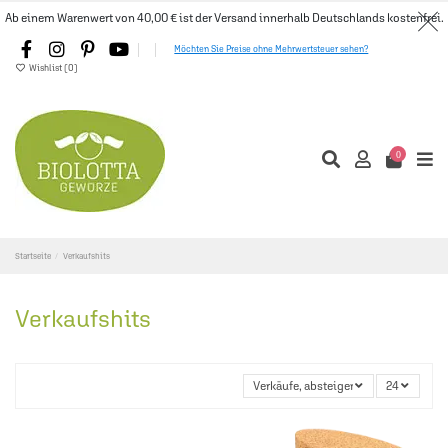
Ab einem Warenwert von 40,00 € ist der Versand innerhalb Deutschlands kostenfrei.
Möchten Sie Preise ohne Mehrwertsteuer sehen?
Wishlist (
0
)
0
Startseite
Verkaufshits
Verkaufshits
Verkäufe, absteigend sortiert
24