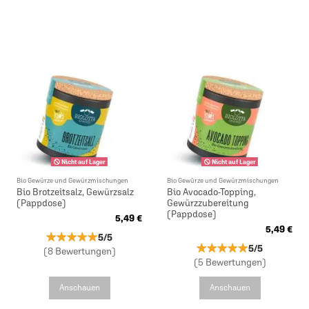
Nicht auf Lager
Nicht auf Lager
Bio Gewürze und Gewürzmischungen
Bio Gewürze und Gewürzmischungen
Bio Brotzeitsalz, Gewürzsalz
Bio Avocado-Topping,
(Pappdose)
Gewürzzubereitung
(Pappdose)
5,49 €
5,49 €
★★★★★
★★★★★
5/5
★★★★★
★★★★★
5/5
(8 Bewertungen)
(5 Bewertungen)
Anschauen
Anschauen