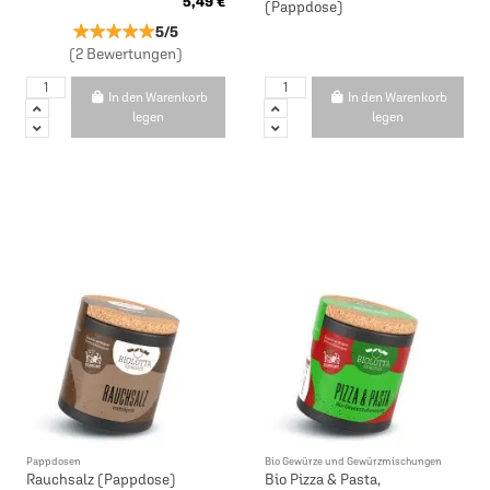
5,49 €
(Pappdose)
★★★★★
★★★★★
5/5
(2 Bewertungen)
In den Warenkorb
In den Warenkorb
legen
legen
Pappdosen
Bio Gewürze und Gewürzmischungen
Rauchsalz (Pappdose)
Bio Pizza & Pasta,