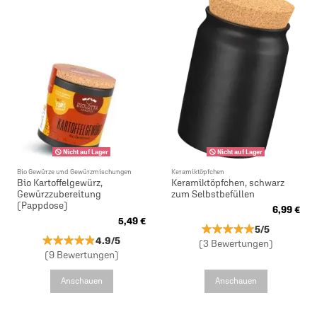
Nicht auf Lager
Nicht auf Lager
Bio Gewürze und Gewürzmischungen
Keramiktöpfchen
Bio Kartoffelgewürz,
Keramiktöpfchen, schwarz
Gewürzzubereitung
zum Selbstbefüllen
(Pappdose)
6,99 €
5,49 €
★★★★★
★★★★★
5/5
★★★★★
★★★★★
4.9/5
(3 Bewertungen)
(9 Bewertungen)
Anschauen
Anschauen