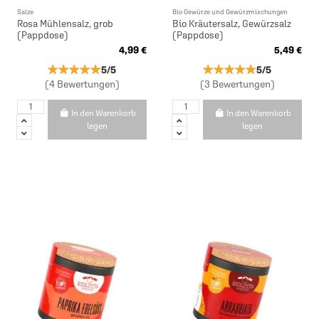
Salze
Bio Gewürze und Gewürzmischungen
Rosa Mühlensalz, grob
Bio Kräutersalz, Gewürzsalz
(Pappdose)
(Pappdose)
4,99 €
5,49 €
★★★★★
★★★★★
★★★★★
★★★★★
5/5
5/5
(4 Bewertungen)
(3 Bewertungen)
In den Warenkorb
In den Warenkorb
legen
legen