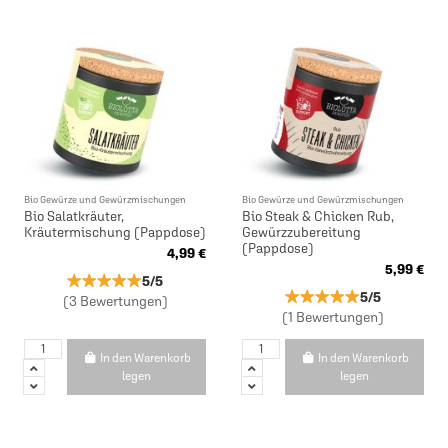
Bio Gewürze und Gewürzmischungen
Bio Gewürze und Gewürzmischungen
Bio Salatkräuter,
Bio Steak & Chicken Rub,
Kräutermischung (Pappdose)
Gewürzzubereitung
(Pappdose)
4,99 €
5,99 €
★★★★★
★★★★★
5/5
★★★★★
★★★★★
5/5
(3 Bewertungen)
(1 Bewertungen)
In den Warenkorb
In den Warenkorb
legen
legen