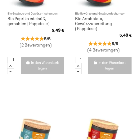
Bio Gewürze und Gewürzmischungen
Bio Gewürze und Gewürzmischungen
Bio Paprika edelsüß,
Bio Arrabbiata,
gemahlen (Pappdose)
Gewürzzubereitung
(Pappdose)
5,49 €
5,49 €
★★★★★
★★★★★
5/5
★★★★★
★★★★★
5/5
(2 Bewertungen)
(4 Bewertungen)
In den Warenkorb
In den Warenkorb
legen
legen