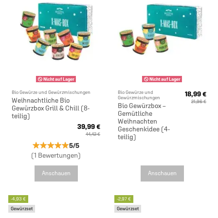
Nicht auf Lager
Nicht auf Lager
Bio Gewürze und Gewürzmischungen
Bio Gewürze und
18,99 €
Gewürzmischungen
Weihnachtliche Bio
21,96 €
Bio Gewürzbox –
Gewürzbox Grill & Chill (8-
Gemütliche
teilig)
Weihnachten
39,99 €
Geschenkidee (4-
44,42 €
teilig)
★★★★★
★★★★★
5/5
(1 Bewertungen)
Anschauen
Anschauen
-4,93 €
-2,97 €
Gewürzset
Gewürzset