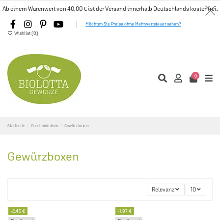
Ab einem Warenwert von 40,00 € ist der Versand innerhalb Deutschlands kostenfrei.
Möchten Sie Preise ohne Mehrwertsteuer sehen?
Wishlist (
0
)
0
Startseite
Geschenkideen
Gewürzboxen
Gewürzboxen
Relevanz
10
-2,45 €
-1,97 €