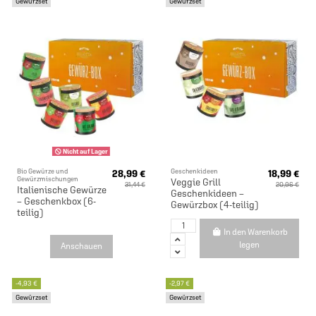
Gewürzset
Gewürzset
Nicht auf Lager
Bio Gewürze und
Geschenkideen
28,99 €
18,99 €
Gewürzmischungen
Veggie Grill
31,44 €
20,96 €
Italienische Gewürze
Geschenkideen –
– Geschenkbox (6-
Gewürzbox (4-teilig)
teilig)
In den Warenkorb
legen
Anschauen
-4,93 €
-2,97 €
Gewürzset
Gewürzset