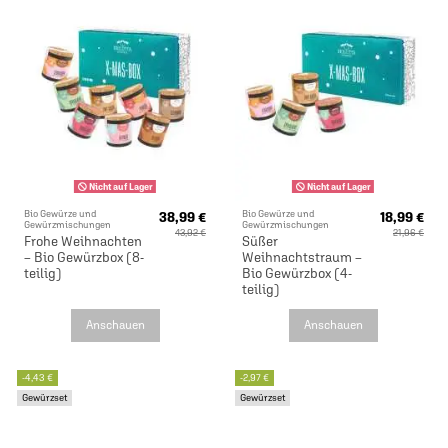
Nicht auf Lager
Nicht auf Lager
Bio Gewürze und
Bio Gewürze und
38,99 €
18,99 €
Gewürzmischungen
Gewürzmischungen
43,92 €
21,96 €
Frohe Weihnachten
Süßer
– Bio Gewürzbox (8-
Weihnachtstraum –
teilig)
Bio Gewürzbox (4-
teilig)
Anschauen
Anschauen
-4,43 €
-2,97 €
Gewürzset
Gewürzset