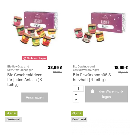
Nicht auf Lager
Bio Gewürze und
Bio Gewürze und
38,99 €
18,99 €
Gewürzmischungen
Gewürzmischungen
43,92 €
21,96 €
Bio Geschenkideen
Bio Gewürzbox süß &
für jeden Anlass (8-
herzhaft (4-teilig)
teilig)
In den Warenkorb
legen
Anschauen
-4,43 €
-3,95 €
Gewürzset
Gewürzset