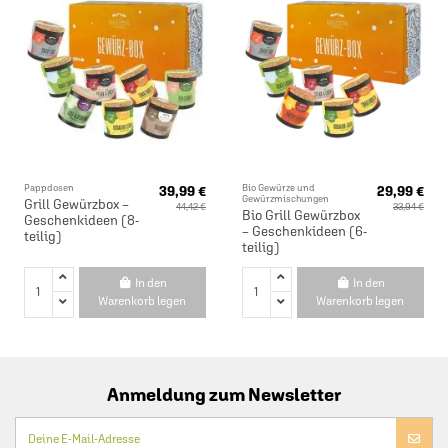
Zur Zeit nicht vorrätig
Zur Zeit nicht vorrätig
Pappdosen
Bio Gewürze und
39,99 €
29,99 €
Gewürzmischungen
Grill Gewürzbox –
44,42 €
33,94 €
Bio Grill Gewürzbox
Geschenkideen (8-
– Geschenkideen (6-
teilig)
teilig)
In den
In den
Warenkorb legen
Warenkorb legen
Anmeldung zum Newsletter