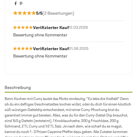
★★★★★
★★★★★
5/5
(2 Bewertungen)
★★★★★
★★★★★
Verifizierter Kauf
12.03.2026
Bewertung ohne Kommentar
★★★★★
★★★★★
Verifizierter Kauf
01.06.2025
Bewertung ohne Kommentar
Beschreibung
Beim Kochen mit Curry lautet das Motto eindeutig: "Es lebe die Vielfalt!" Denn
ob du ein deftiges Geschnetzeltes kochen willst, oder du dich für einen köstlich
süß-würzigen Datteldip entscheidest, mit einer Curry-Mischung bist du
garantiert immer gut beraten. Alles, was du für den Curry-Dattel-Dip brauchst,
sind 150 g Datteln (entsteint), 1 Knoblauchzehe, 300 g Frischkäse, 200 g
Schmand, 2 TL Curry und 1/2 TL Salz. Je nach dem, wie scharf du es magst,
kannst du noch 1 - 3 Prisen Cayenne Pfeffer dazu geben. Alle Zutaten kommen