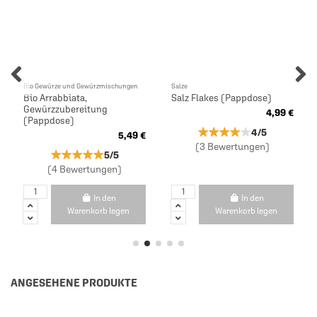
Bio Gewürze und Gewürzmischungen
Salze
Bio Arrabbiata,
Salz Flakes (Pappdose)
Gewürzzubereitung
4,99 €
(Pappdose)
★★★★★
★★★★★
4/5
5,49 €
(3 Bewertungen)
★★★★★
★★★★★
5/5
(4 Bewertungen)
In den
In den
Warenkorb legen
Warenkorb legen
ANGESEHENE PRODUKTE