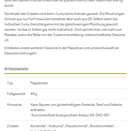
dann am besten in einen Mixer oder du pürierst sie mit dem Stabmixer kräftig
durch.
Der Anzahl der Zutaten sind beim Curry keine Grenzen gesetzt. Die Mischungen
können aus nur fünf Gewürzen bestehen aber auch aus 20. Selbst wenn die
indischen Curry-Gerichte gerne mit der gleichnamigen Mischung gewürzt
werden, ist das in Indien gar nicht mal üblich. Dort spricht man viel mehr von
Masalas, wenn die Rede von der Zusammenstellung unterschiedlicher Gewürze
ist.
Entdecke unsere weiteren
Gewürze in der Pappdose
und unsere Auswahl an
Gewürzmischungen
!
Artikeldetails
Typ
Pappdosen
Füllgewicht
40 g
Hinweise
Kann Spuren von glutenhaltigem Getreide, Senf und Sellerie
enthalten
*Aus kontrolliert biologischem Anbau/ DE-ÖKO-007
Zutaten
Koriander*, Kurkuma*, Kreuzkümmel*, Bockshornklee*,