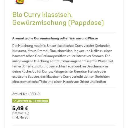
Bio Curry klassisch,
Gewürzmischung (Pappdose)
Aromatische Currymischung voller Wärme und Würze
Die Mischung macht’s! Unser klassisches Curry vereint Koriander,
Kurkuma, Kreuzkümmel, Bockshornklee, Ingwer und Nelke zu einer
harmonischen Gewürzkomposition voller intensiver Aromen. Die
ausgewogene Mischung sorgt für eine angenehm warme Würze mit
feiner Schärfe und bringt ein echtes Feuerwerk an Geschmack in
deine Küche. Ob für Currys, Reisgerichte, Gemüse, Fleisch oder
exotische Saucen, das klassische Curry verleiht deinen Gerichten
eine aromatische Tiefe und einen Hauch von Orient und Indien
Artikel-Nr.
LB80525
Lieferzeit ca. 1-3 Werktage
5,49 €
(137,25 € 1 kg)
inkl. MwSt.