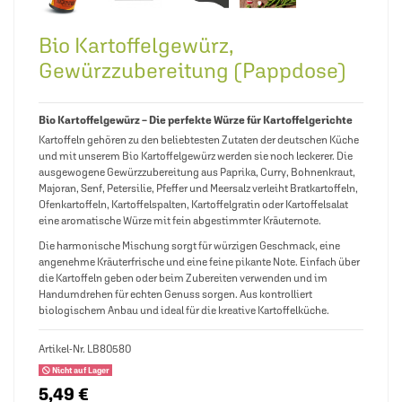
Bio Kartoffelgewürz,
Gewürzzubereitung (Pappdose)
Bio Kartoffelgewürz – Die perfekte Würze für Kartoffelgerichte
Kartoffeln gehören zu den beliebtesten Zutaten der deutschen Küche
und mit unserem Bio Kartoffelgewürz werden sie noch leckerer. Die
ausgewogene Gewürzzubereitung aus Paprika, Curry, Bohnenkraut,
Majoran, Senf, Petersilie, Pfeffer und Meersalz verleiht Bratkartoffeln,
Ofenkartoffeln, Kartoffelspalten, Kartoffelgratin oder Kartoffelsalat
eine aromatische Würze mit fein abgestimmter Kräuternote.
Die harmonische Mischung sorgt für würzigen Geschmack, eine
angenehme Kräuterfrische und eine feine pikante Note. Einfach über
die Kartoffeln geben oder beim Zubereiten verwenden und im
Handumdrehen für echten Genuss sorgen. Aus kontrolliert
biologischem Anbau und ideal für die kreative Kartoffelküche.
Artikel-Nr.
LB80580
Nicht auf Lager
5,49 €