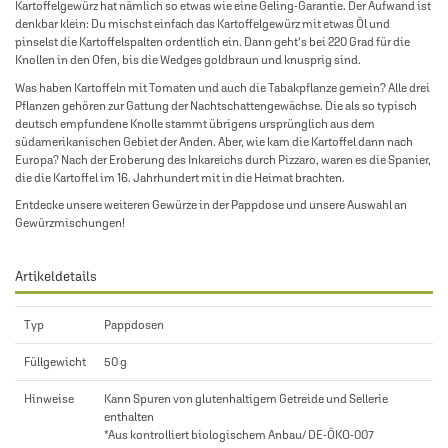
Kartoffelgewürz hat nämlich so etwas wie eine Geling-Garantie. Der Aufwand ist
denkbar klein: Du mischst einfach das Kartoffelgewürz mit etwas Öl und
pinselst die Kartoffelspalten ordentlich ein. Dann geht's bei 220 Grad für die
Knollen in den Ofen, bis die Wedges goldbraun und knusprig sind.
Was haben Kartoffeln mit Tomaten und auch die Tabakpflanze gemein? Alle drei
Pflanzen gehören zur Gattung der Nachtschattengewächse. Die als so typisch
deutsch empfundene Knolle stammt übrigens ursprünglich aus dem
südamerikanischen Gebiet der Anden. Aber, wie kam die Kartoffel dann nach
Europa? Nach der Eroberung des Inkareichs durch Pizzaro, waren es die Spanier,
die die Kartoffel im 16. Jahrhundert mit in die Heimat brachten.
Entdecke unsere weiteren
Gewürze in der Pappdose
und unsere Auswahl an
Gewürzmischungen
!
Artikeldetails
Typ
Pappdosen
Füllgewicht
50 g
Hinweise
Kann Spuren von glutenhaltigem Getreide und Sellerie
enthalten
*Aus kontrolliert biologischem Anbau/ DE-ÖKO-007