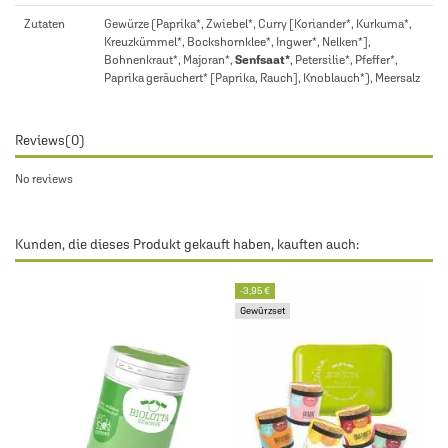
Zutaten
Gewürze (Paprika*, Zwiebel*, Curry [Koriander*, Kurkuma*,
Kreuzkümmel*, Bockshornklee*, Ingwer*, Nelken*],
Bohnenkraut*, Majoran*,
Senfsaat*
, Petersilie*, Pfeffer*,
Paprika geräuchert* [Paprika, Rauch], Knoblauch*), Meersalz
Reviews
(0)
No reviews
Kunden, die dieses Produkt gekauft haben, kauften auch:
-3,95 €
Gewürzset