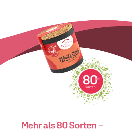
New Layer
Mehr als 80 Sorten
–