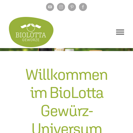
Zum
YouTube
Instagram
Pinterest
Facebook
Inhalt
springen
Willkommen
im BioLotta
Gewürz-
Universum