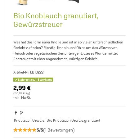
Bio Knoblauch granuliert,
Gewürzstreuer
Was hat die Form einer Knolle und ist in so vielen unterschiedlichen
Gericht zu finden? Richtig: Knoblauch! Ob es um das Würzen von
Fleisch oder vegetarischen Gerichten geht, dieses Wundermittel
überzeugt mit einer angenehmen, würzigen Schärfe.
Artikel-Nr.
LB10222
Lieferzeit ca. 1-3 Werktage
2,99 €
(80,82 € Kg)
inkl. MwSt.
Knoblauch Gewürz
Bio Knoblauch Gewürz granuliert
★★★★★
★★★★★
5/5
(1 Bewertungen)