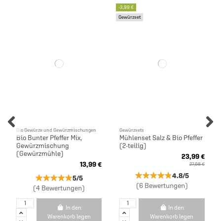
-3,99 €
Gewürzset
Bio Gewürze und Gewürzmischungen
Gewürzsets
Bio Bunter Pfeffer Mix,
Mühlenset Salz & Bio Pfeffer
Gewürzmischung
(2-teilig)
(Gewürzmühle)
23,99 €
13,99 €
27,98 €
★★★★★
★★★★★
4.8/5
★★★★★
★★★★★
5/5
(6 Bewertungen)
(4 Bewertungen)
In den
In den
Warenkorb legen
Warenkorb legen