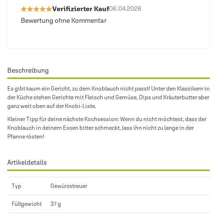
★★★★★
★★★★★
Verifizierter Kauf
06.04.2026
Bewertung ohne Kommentar
Beschreibung
Es gibt kaum ein Gericht, zu dem Knoblauch nicht passt! Unter den Klassikern in
der Küche stehen Gerichte mit Fleisch und Gemüse, Dips und Kräuterbutter aber
ganz weit oben auf der Knobi-Liste.
Kleiner Tipp für deine nächste Kochsession: Wenn du nicht möchtest, dass der
Knoblauch in deinem Essen bitter schmeckt, lass ihn nicht zu lange in der
Pfanne rösten!
Artikeldetails
Typ
Gewürzstreuer
Füllgewicht
37 g