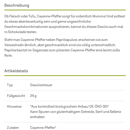
Beschreibung
Ob Fleisch oder Tofu, Cayenne-Pfeffer sorgt für ordentlich Wumms! Und solltest
du etwas abenteuerlustig sein und gerne ungewöhnliche
Geschmackskombinationen ausprobieren, kannst du dieses Gewürz auch mal
in Schokolade testen.
Sieht man Cayenne-Pfeffer neben Paprikapulver, erscheinen sie zum
Verwechseln ähnlich, aber geschmacklich sind sie völlig unterschiedlich.
Paprika besitzt im Gegensatz zum pikanten Cayenne-Pfeffer eine leicht süße
Note.
Artikeldetails
Typ
Gewürzstreuer
Füllgewicht
24 g
Hinweise
*Aus kontrolliert biologischem Anbau/ DE-ÖKO-007
Kann Spuren von glutenhaltigem Getreide, Senf und Sellerie
enthalten
Zutaten
Cayenne-Pfeffer*