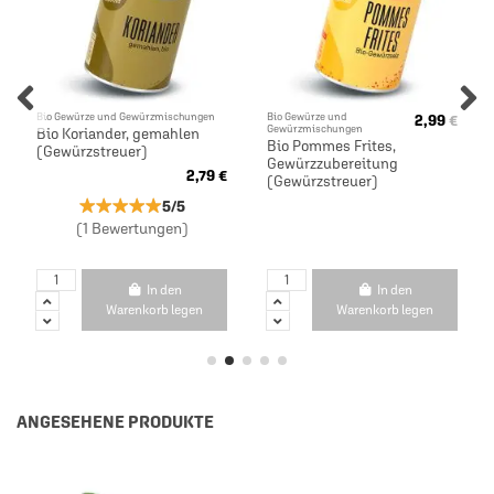
Bio Gewürze und Gewürzmischungen
Bio Gewürze und
2,99 €
Gewürzmischungen
Bio Koriander, gemahlen
Bio Pommes Frites,
(Gewürzstreuer)
Gewürzzubereitung
2,79 €
(Gewürzstreuer)
★★★★★
★★★★★
5/5
(1 Bewertungen)
In den
In den
Warenkorb legen
Warenkorb legen
ANGESEHENE PRODUKTE