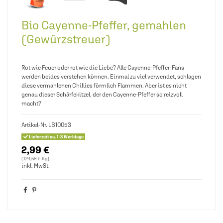
Bio Cayenne-Pfeffer, gemahlen
(Gewürzstreuer)
Rot wie Feuer oder rot wie die Liebe? Alle Cayenne-Pfeffer-Fans
werden beides verstehen können. Einmal zu viel verwendet, schlagen
diese vermahlenen Chillies förmlich Flammen. Aber ist es nicht
genau dieser Schärfekitzel, der den Cayenne-Pfeffer so reizvoll
macht?
Artikel-Nr.
LB10053
Lieferzeit ca. 1-3 Werktage
2,99 €
(124,58 € Kg)
inkl. MwSt.