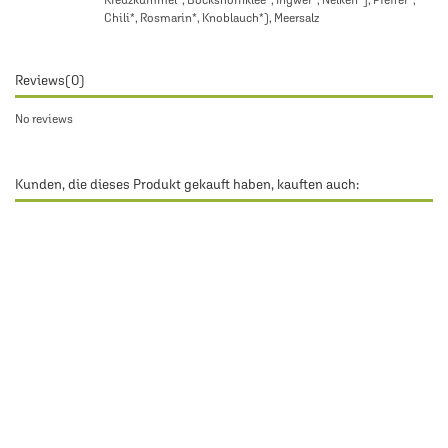
Kreuzkümmel*, Bockshornklee*, Ingwer*, Nelken*], Pfeffer*,
Chili*, Rosmarin*, Knoblauch*), Meersalz
Reviews
(0)
No reviews
Kunden, die dieses Produkt gekauft haben, kauften auch: