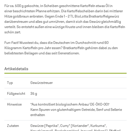
Für ca. 500 g gekochte, in Scheiben geschnittene Kartoffeln etwas Öl in
einer beschichteten Pfanne erhitzen. Die Kartoffelscheiben darin bei mittlerer
Hitze goldbraun anbraten. Gegen Ende 1 – 2 TL BioLotta Bratkartoffelgewürz
darüberstreuen und alles gut umrühren, damit sich das Gewürz gleichmäßig
verteilt. So entsteht außen eine würzige Kruste und innen bleiben die Kartoffeln
schön zart.
Fun-Fact! Wusstest du, dass die Deutschen im Durchschnitt rund 60
Kilogramm Kartoffeln pro Jahr essen? Bratkartoffeln gehören dabei zu den
beliebtesten Beilagen und das seit Generationen.
Artikeldetails
Typ
Gewürzstreuer
Füllgewicht
35 g
Hinweise
*Aus kontrolliert biologischem Anbau/ DE-ÖKO-007
Kann Spuren von glutenhaltigem Getreide, Senf und Sellerie
enthalten
Zutaten
Gewürze (Paprika*, Curry* [Koriander*, Kurkuma*,