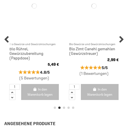
Bio Gewürze und Gewürzmischungen
Bio Gewürze und Gewürzmischungen
Bio Rührei,
Bio Zimt Canehl gemahlen
Gewürzzubereitung
(Gewürzstreuer)
(Pappdose)
2,99 €
5,49 €
★★★★★
★★★★★
5/5
★★★★★
★★★★★
4.8/5
(1 Bewertungen)
(5 Bewertungen)
In den
In den
Warenkorb legen
Warenkorb legen
ANGESEHENE PRODUKTE