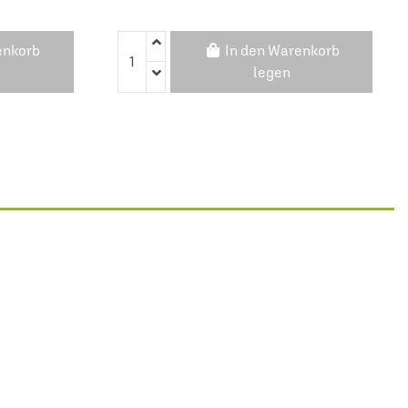
enkorb
In den Warenkorb
legen