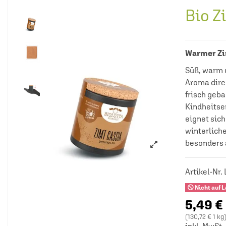
Bio Z
Warmer Zi
Süß, warm u
Aroma direk
frisch geb
Kindheitse
eignet sich
winterliche
besonders 
Artikel-Nr.
Nicht auf 
5,49 €
(130,72 € 1 kg