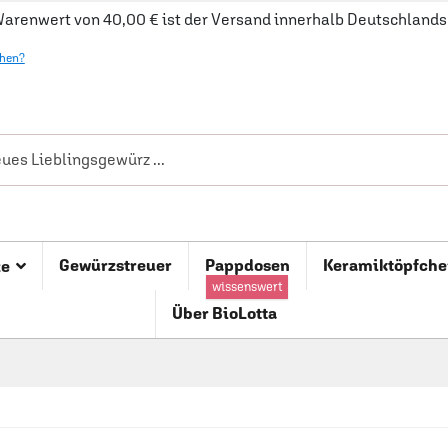
arenwert von 40,00 € ist der Versand innerhalb Deutschlands 
ehen?
Gewürzstreuer
Pappdosen
Keramiktöpfche
ze
wissenswert
Über BioLotta