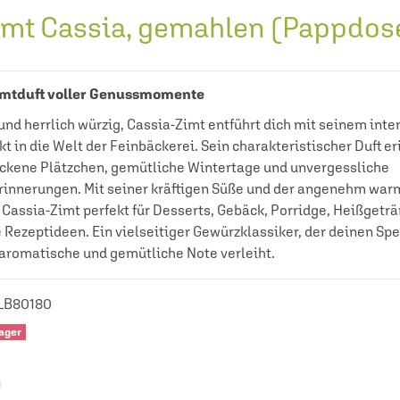
imt Cassia, gemahlen (Pappdos
mtduft voller Genussmomente
nd herrlich würzig, Cassia-Zimt entführt dich mit seinem inte
t in die Welt der Feinbäckerei. Sein charakteristischer Duft er
ackene Plätzchen, gemütliche Wintertage und unvergessliche
rinnerungen. Mit seiner kräftigen Süße und der angenehm wa
 Cassia-Zimt perfekt für Desserts, Gebäck, Porridge, Heißgetr
 Rezeptideen. Ein vielseitiger Gewürzklassiker, der deinen Sp
aromatische und gemütliche Note verleiht.
LB80180
Lager
)