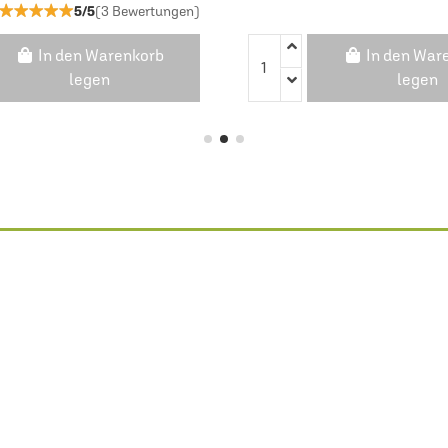
★★★★★
★★★★★
5/5
(3 Bewertungen)
In den Warenkorb
In den War
legen
legen