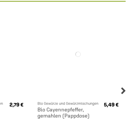
en
Bio Gewürze und Gewürzmischungen
2,79 €
5,49 €
Bio Cayennepfeffer,
gemahlen (Pappdose)