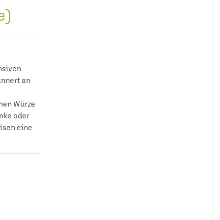
e)
nsiven
innert an
rmen Würze
änke oder
eisen eine