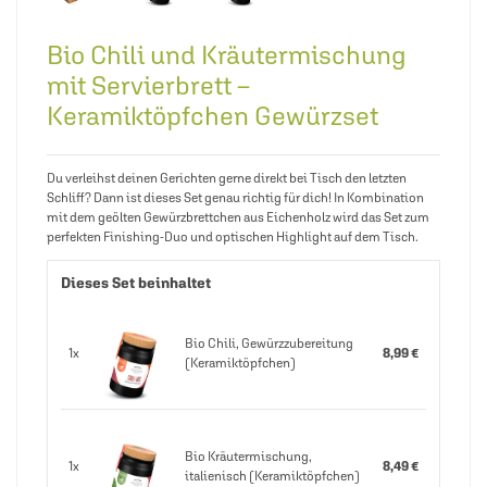
Bio Chili und Kräutermischung
mit Servierbrett –
Keramiktöpfchen Gewürzset
Du verleihst deinen Gerichten gerne direkt bei Tisch den letzten
Schliff? Dann ist dieses Set genau richtig für dich! In Kombination
mit dem geölten Gewürzbrettchen aus Eichenholz wird das Set zum
perfekten Finishing-Duo und optischen Highlight auf dem Tisch.
Dieses Set beinhaltet
Bio Chili, Gewürzzubereitung
1x
8,99 €
(Keramiktöpfchen)
Bio Kräutermischung,
1x
8,49 €
italienisch (Keramiktöpfchen)