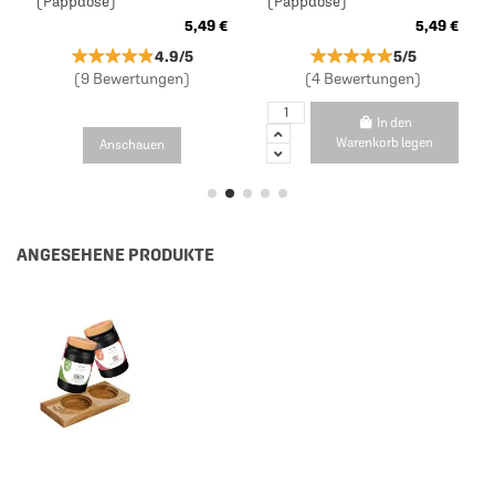
(Pappdose)
(Pappdose)
5,49 €
5,49 €
★★★★★
★★★★★
★★★★★
★★★★★
4.9/5
5/5
(9 Bewertungen)
(4 Bewertungen)
In den
Warenkorb legen
Anschauen
ANGESEHENE PRODUKTE