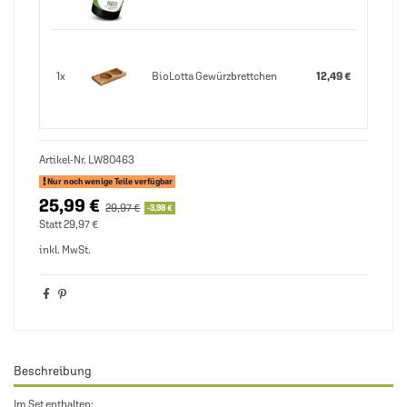
1x
BioLotta Gewürzbrettchen
12,49 €
Artikel-Nr.
LW80463
Nur noch wenige Teile verfügbar
25,99 €
29,97 €
-3,98 €
Statt 29,97 €
inkl. MwSt.
Beschreibung
Im Set enthalten: