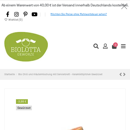
Ab einem Warenwert von 40,00 € ist der Versand innerhalb Deutschlands kostenfrei.
Möchten Sie Preise ohne Mehrwertsteuer sehen?
Wishlist (
0
)
0
Startseite
Bio Chili und Kräutermischung mit Servierbrett – Keramiktöpfchen Gewürzset
-3,98 €
Gewürzset