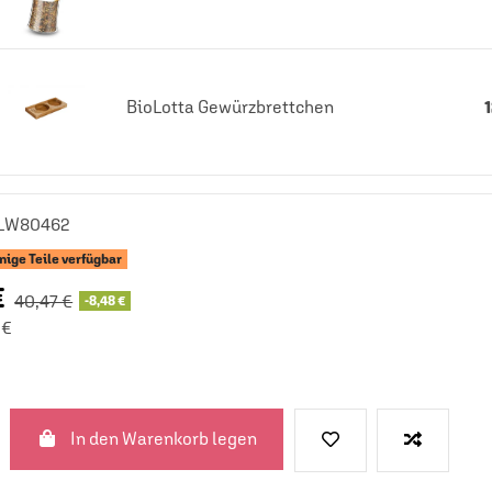
BioLotta Gewürzbrettchen
LW80462
ige Teile verfügbar
€
40,47 €
-8,48 €
 €
In den Warenkorb legen