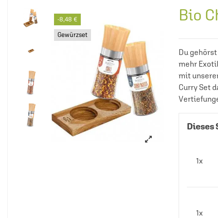
Bio C
-8,48 €
Gewürzset
Du gehörst
mehr Exoti
mit unsere
Curry Set d
Vertiefung
Dieses 
1x
1x