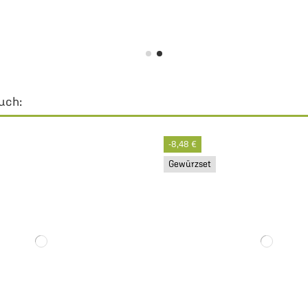
uch:
-8,48 €
Gewürzset