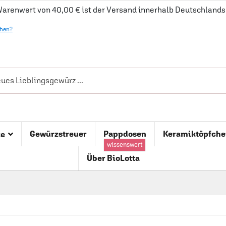
arenwert von 40,00 € ist der Versand innerhalb Deutschlands 
ehen?
Gewürzstreuer
Pappdosen
Keramiktöpfche
ze
wissenswert
Über BioLotta