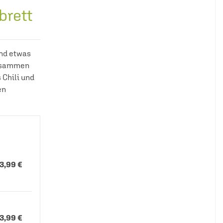
brett
und etwas
Zusammen
 Chili und
en
13,99 €
13,99 €