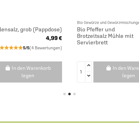
Bio Gewürze und Gewürzmischung
ensalz, grob (Pappdose)
Bio Pfeffer und
Brotzeitsalz Mühle mit
4,99 €
Servierbrett
★★★★★
★★★★★
5/5
(4 Bewertungen)
In den Warenkorb
In den War
legen
legen