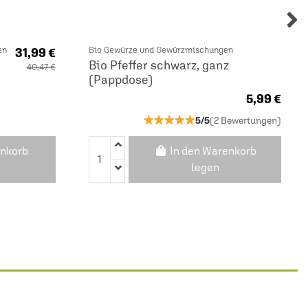
en
Bio Gewürze und Gewürzmischungen
31,99 €
Bio Pfeffer schwarz, ganz
40,47 €
(Pappdose)
5,99 €
★★★★★
★★★★★
5/5
(2 Bewertungen)
enkorb
In den Warenkorb
legen