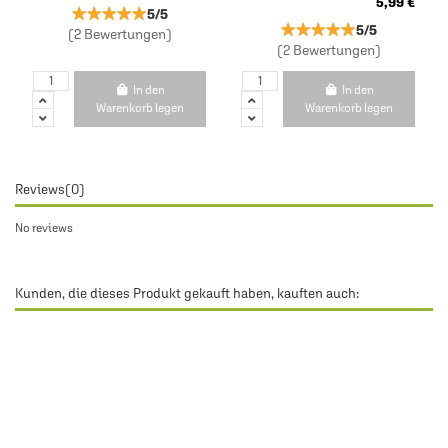
5,99 €
★★★★★
★★★★★
5/5
★★★★★
★★★★★
5/5
(2 Bewertungen)
(2 Bewertungen)
In den
In den
Warenkorb legen
Warenkorb legen
Reviews
(0)
No reviews
Kunden, die dieses Produkt gekauft haben, kauften auch: