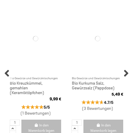
Bio Gewürze und Gewürzmischungen
Bio Gewürze und Gewürzmischungen
Bio Kreuzkümmel,
Bio Kurkuma Salz,
gemahlen
Gewürzsalz (Pappdose)
(Keramiktöpfchen)
5,49 €
9,99 €
★★★★★
★★★★★
4.7/5
★★★★★
★★★★★
5/5
(3 Bewertungen)
(1 Bewertungen)
In den
In den
Warenkorb legen
Warenkorb legen