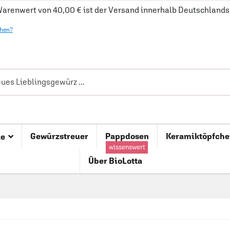
arenwert von 40,00 € ist der Versand innerhalb Deutschlands 
ehen?
Gewürzstreuer
Pappdosen
Keramiktöpfche
ze
wissenswert
Über BioLotta