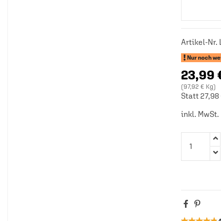
Artikel-Nr.
Nur noch wen
23,99 
(97,92 € Kg)
Statt 27,98
inkl. MwSt.
★★★★★
★★★★★