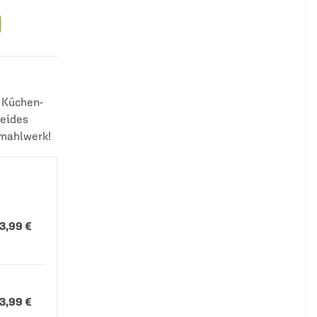
)
e Küchen-
Beides
kmahlwerk!
13,99 €
13,99 €