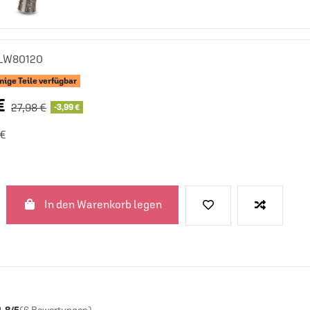
LW80120
ige Teile verfügbar
€
27,98 €
-3,99 €
 €
In den Warenkorb legen
4.8/5
(6 Bewertungen)