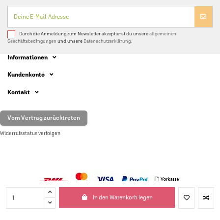
Durch die Anmeldung zum Newsletter akzeptierst du unsere
allgemeinen
Geschäftsbedingungen
und unsere
Datenschutzerklärung.
Informationen
Kundenkonto
Kontakt
Vom Vertrag zurücktreten
Widerrufsstatus verfolgen
Impressu
m
|
In den Warenkorb legen
© BioLotta – Gewürze 2026