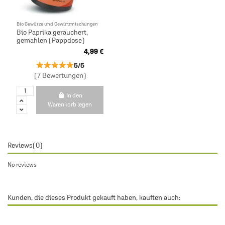
Bio Gewürze und Gewürzmischungen
Bio Paprika geräuchert,
gemahlen (Pappdose)
4,99 €
★★★★★
★★★★★
5/5
(7 Bewertungen)
In den
Warenkorb legen
Reviews
(0)
No reviews
Kunden, die dieses Produkt gekauft haben, kauften auch: