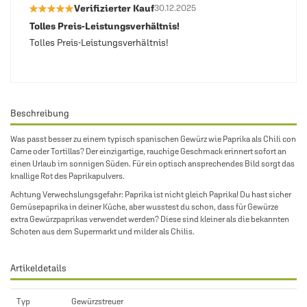
★★★★★
★★★★★
Verifizierter Kauf
30.12.2025
Tolles Preis-Leistungsverhältnis!
Tolles Preis-Leistungsverhältnis!
Beschreibung
Was passt besser zu einem typisch spanischen Gewürz wie Paprika als Chili con
Carne oder Tortillas? Der einzigartige, rauchige Geschmack erinnert sofort an
einen Urlaub im sonnigen Süden. Für ein optisch ansprechendes Bild sorgt das
knallige Rot des Paprikapulvers.
Achtung Verwechslungsgefahr: Paprika ist nicht gleich Paprika! Du hast sicher
Gemüsepaprika in deiner Küche, aber wusstest du schon, dass für Gewürze
extra Gewürzpaprikas verwendet werden? Diese sind kleiner als die bekannten
Schoten aus dem Supermarkt und milder als Chilis.
Artikeldetails
Typ
Gewürzstreuer