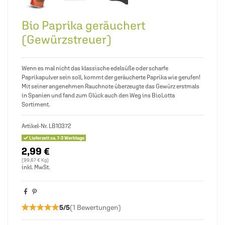
Bio Paprika geräuchert
(Gewürzstreuer)
Wenn es mal nicht das klassische edelsüße oder scharfe
Paprikapulver sein soll, kommt der geräucherte Paprika wie gerufen!
Mit seiner angenehmen Rauchnote überzeugte das Gewürz erstmals
in Spanien und fand zum Glück auch den Weg ins BioLotta
Sortiment.
Artikel-Nr.
LB10372
Lieferzeit ca. 1-3 Werktage
2,99 €
(99,67 € Kg)
inkl. MwSt.
★★★★★
★★★★★
5/5
(1 Bewertungen)