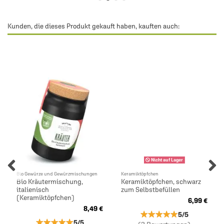
Kunden, die dieses Produkt gekauft haben, kauften auch:
Nicht auf Lager
Bio Gewürze und Gewürzmischungen
Keramiktöpfchen
Bio Kräutermischung,
Keramiktöpfchen, schwarz
italienisch
zum Selbstbefüllen
(Keramiktöpfchen)
6,99 €
8,49 €
★★★★★
★★★★★
5/5
★★★★★
★★★★★
5/5