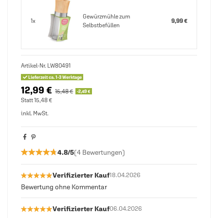
Gewürzmühle zum
1x
9,99 €
Selbstbefüllen
Artikel-Nr.
LW80491
Lieferzeit ca. 1-3 Werktage
12,99 €
15,48 €
-2,49 €
Statt 15,48 €
inkl. MwSt.
★★★★★
★★★★★
4.8/5
(4 Bewertungen)
★★★★★
★★★★★
Verifizierter Kauf
18.04.2026
Bewertung ohne Kommentar
★★★★★
★★★★★
Verifizierter Kauf
06.04.2026