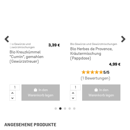
Bio Gewürze und
Bio Gewürze und Gewürzmischungen
3,39 €
Gewürzmischungen
Bio Herbes de Provence,
Bio Kreuzkümmel
Kräutermischung
"Cumin", gemahlen
(Pappdose)
(Gewürzstreuer)
4,99 €
★★★★★
★★★★★
5/5
(1 Bewertungen)
In den
In den
Warenkorb legen
Warenkorb legen
ANGESEHENE PRODUKTE