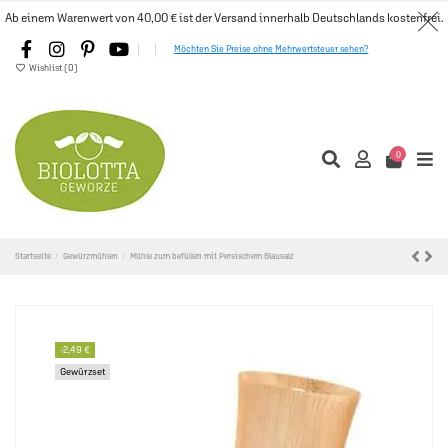
Ab einem Warenwert von 40,00 € ist der Versand innerhalb Deutschlands kostenfrei.
Möchten Sie Preise ohne Mehrwertsteuer sehen?
Wishlist (
0
)
0
Startseite
Gewürzmühlen
Mühle zum befüllen mit Persischem Blausalz
-2,49 €
Gewürzset