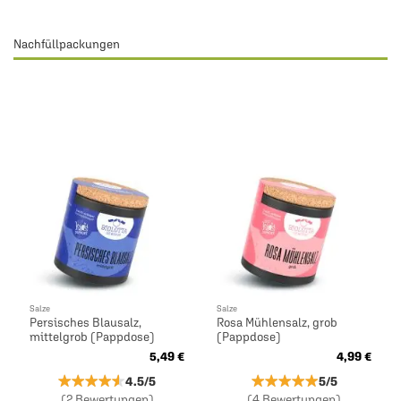
Nachfüllpackungen
Salze
Salze
Persisches Blausalz,
Rosa Mühlensalz, grob
mittelgrob (Pappdose)
(Pappdose)
5,49 €
4,99 €
★★★★★
★★★★★
★★★★★
★★★★★
4.5/5
5/5
(2 Bewertungen)
(4 Bewertungen)