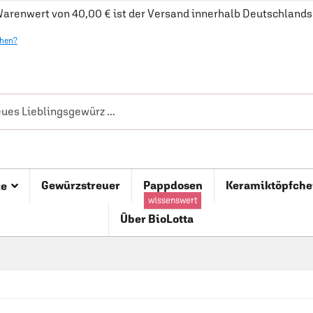
arenwert von 40,00 € ist der Versand innerhalb Deutschlands 
ehen?
Gewürzstreuer
Pappdosen
Keramiktöpfche
ze
wissenswert
Über BioLotta