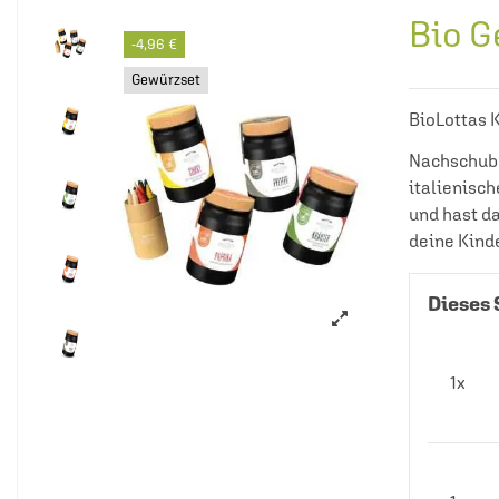
Bio G
-4,96 €
Gewürzset
BioLottas 
Nachschub f
italienisch
und hast da
deine Kind
Dieses 
1x