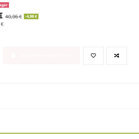
Lager
 €
40,95 €
-4,96 €
 €
In den Warenkorb legen