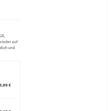
üß,
wieder auf
 dich und
8,99 €