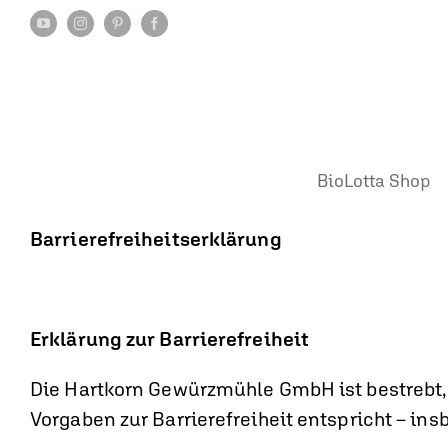
Zum
YouTube
Instagram
Pinterest
Facebook
Inhalt
springen
BioLotta Shop
Barrierefreiheitserklärung
Erklärung zur Barrierefreiheit
Die Hartkorn Gewürzmühle GmbH ist bestrebt, 
Vorgaben zur Barrierefreiheit entspricht – i