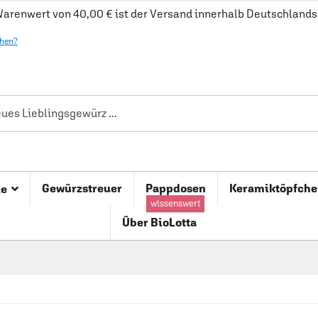
arenwert von 40,00 € ist der Versand innerhalb Deutschlands 
ehen?
Gewürzstreuer
Pappdosen
Keramiktöpfche
ze
wissenswert
Über BioLotta