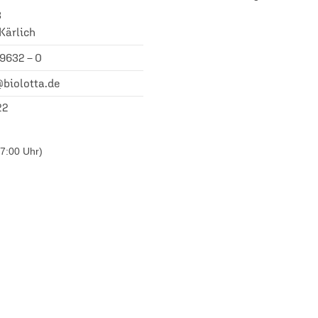
3
Kärlich
 9632 – 0
biolotta.de
22
7:00 Uhr)