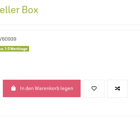
eller Box
V60939
ca. 1-3 Werktage
In den Warenkorb legen