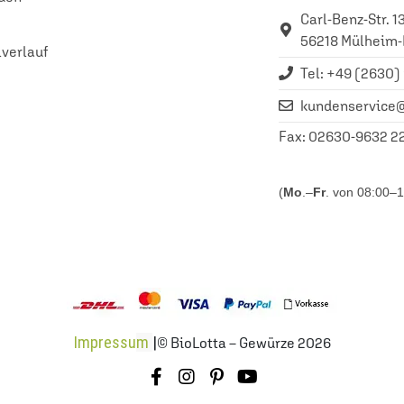
Carl-Benz-Str. 1
56218 Mülheim-
lverlauf
Tel: +49 (2630)
kundenservice@
Fax:
02630-9632 2
(
Mo
.–
Fr
. von 08:00–1
Impressu
m
|
© BioLotta – Gewürze 2026