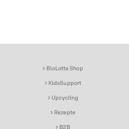
BioLotta Shop
KidsSupport
Upcycling
Rezepte
B2B