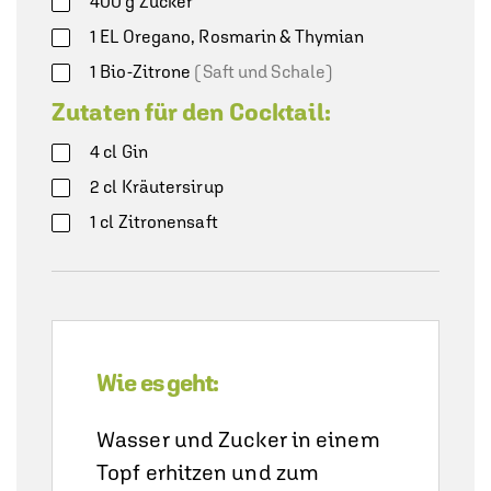
400
g
Zucker
1
EL
Oregano, Rosmarin & Thymian
1
Bio-Zitrone
(Saft und Schale)
Zutaten für den Cocktail:
4
cl
Gin
2
cl
Kräutersirup
1
cl
Zitronensaft
Wie es geht:
Wasser und Zucker in einem
Topf erhitzen und zum