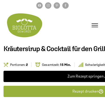
Zum
YouTube
Instagram
Pinterest
Facebook
Inhalt
springen
Kräutersirup & Cocktail für den Gri
Portionen:
2
Gesamtzeit:
15 Min.
Schwierigkei
Zum Rezept springen
Rezept drucken