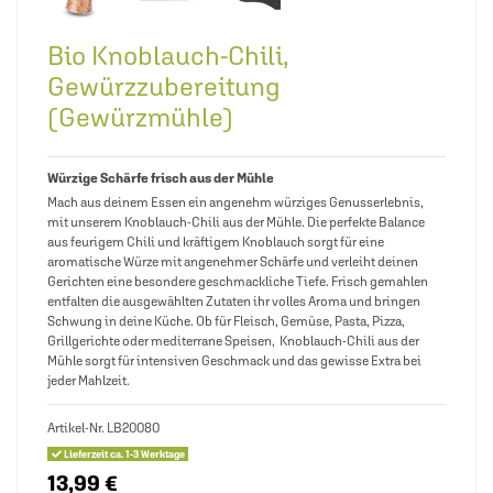
Bio Knoblauch-Chili,
Gewürzzubereitung
(Gewürzmühle)
Würzige Schärfe frisch aus der Mühle
Mach aus deinem Essen ein angenehm würziges Genusserlebnis,
mit unserem Knoblauch-Chili aus der Mühle. Die perfekte Balance
aus feurigem Chili und kräftigem Knoblauch sorgt für eine
aromatische Würze mit angenehmer Schärfe und verleiht deinen
Gerichten eine besondere geschmackliche Tiefe. Frisch gemahlen
entfalten die ausgewählten Zutaten ihr volles Aroma und bringen
Schwung in deine Küche. Ob für Fleisch, Gemüse, Pasta, Pizza,
Grillgerichte oder mediterrane Speisen, Knoblauch-Chili aus der
Mühle sorgt für intensiven Geschmack und das gewisse Extra bei
jeder Mahlzeit.
Artikel-Nr.
LB20080
Lieferzeit ca. 1-3 Werktage
13,99 €