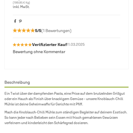
(199,85 € Kg)
inkl. MwSt.
★★★★★
★★★★★
5/5
(1 Bewertungen)
★★★★★
★★★★★
Verifizierter Kauf
11.03.2025
Bewertung ohne Kommentar
Beschreibung
Ein Twist über der dampfenden Pasta, eine Prise auf dem brutzelnden Grillgut
oder ein Hauch als Finish über knackigem Gemüse – unsere Knoblauch-Chili
Mühle ist deine Geheimwaffe für Gerichte mit Pfiff.
Mach die Knoblauch-Chili Mühle zum ständigen Begleiter auf deinem Esstisch.
So kann jeder nach Belieben sein Essen mit frisch gemahlenen Gewürzen
verfeinern und kinderleicht den Schärfegrad dosieren.