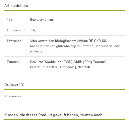
Artikeldetails
Typ
Gewürzmühlen
Füllgewicht
70 g
Hinweise
*Aus kontrolliert biologischem Anbau/ DE-ÖKO-007
Kann Spuren von glutenhaltigem Getreide, Senf und Sellerie
enthalten
Zutaten
Gewürze (Knoblauch* (30%), Chili* (20%), Tomate*,
Petersilie*, Pfeffer*, Oregano*), Meersalz
Reviews
(0)
No reviews
Kunden, die dieses Produkt gekauft haben, kauften auch: